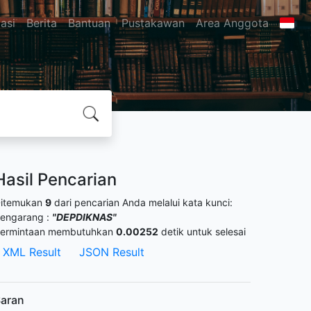
asi
Berita
Bantuan
Pustakawan
Area Anggota
Hasil Pencarian
itemukan
9
dari pencarian Anda melalui kata kunci:
engarang :
"DEPDIKNAS"
ermintaan membutuhkan
0.00252
detik untuk selesai
XML Result
JSON Result
aran