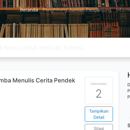
Beranda
Penghitung Jumlah Pengunjung
Inform
omba Menulis Cerita Pendek
Ketersediaan
D
2
P
P
Tampilkan
Detail
S
Sitasi