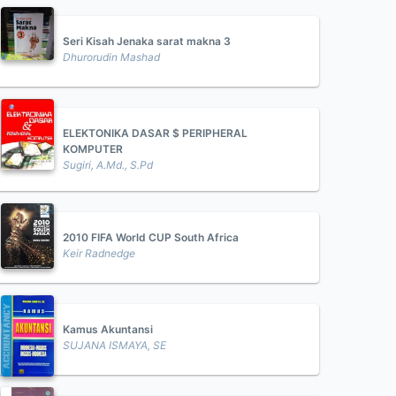
Seri Kisah Jenaka sarat makna 3
Dhurorudin Mashad
ELEKTONIKA DASAR $ PERIPHERAL
KOMPUTER
Sugiri, A.Md., S.Pd
2010 FIFA World CUP South Africa
Keir Radnedge
Kamus Akuntansi
SUJANA ISMAYA, SE