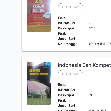
DEPDIKNAS
Edisi
1
ISBN/ISSN
-
Deskripsi
227
Fisik
Judul Seri
-
No. Panggil
8X0.8 IND 2
Indonesia Dan Kompet
DEPDIKNAS
Edisi
-
ISBN/ISSN
-
Deskripsi
78
Fisik
Judul Seri
-
No. Panggil
510 MUR I