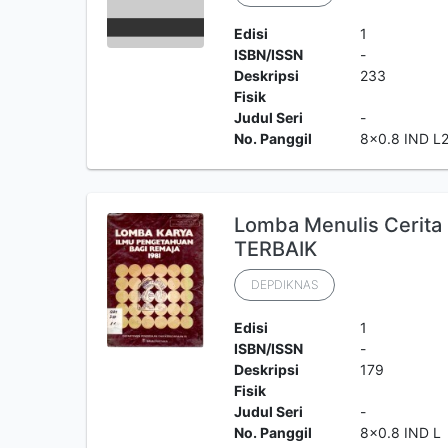
Edisi
1
ISBN/ISSN
-
Deskripsi
233
Fisik
Judul Seri
-
No. Panggil
8x0.8 IND L
Lomba Menulis Cerit
TERBAIK
DEPDIKNAS
Edisi
1
ISBN/ISSN
-
Deskripsi
179
Fisik
Judul Seri
-
No. Panggil
8x0.8 IND L