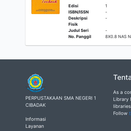
Edisi
1
ISBN/ISSN
-
Deskripsi
-
Fisik
Judul Seri
-
No. Panggil
8X0.8 NAS 
Tent
As a co
PERPUSTAKAAN SMA NEGERI 1
Library
CIBADAK
librarie
Follow
t
Informasi
Layanan