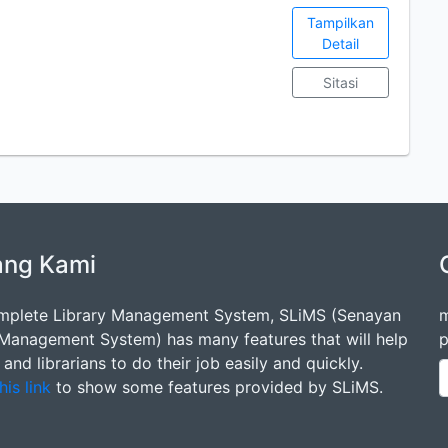
Tampilkan
Detail
Sitasi
N
ang Kami
mplete Library Management System, SLiMS (Senayan
m
 Management System) has many features that will help
p
s and librarians to do their job easily and quickly.
his link
to show some features provided by SLiMS.