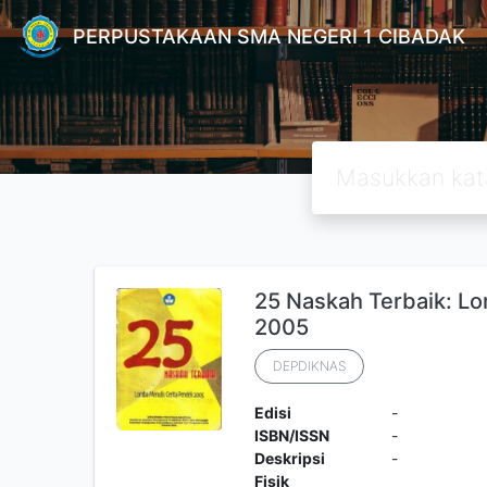
PERPUSTAKAAN SMA NEGERI 1 CIBADAK
25 Naskah Terbaik: L
2005
DEPDIKNAS
Edisi
-
ISBN/ISSN
-
Deskripsi
-
Fisik