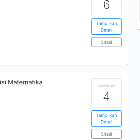
6
Tampilkan
Detail
Sitasi
5
isi Matematika
Ketersediaan
4
Tampilkan
Detail
Sitasi