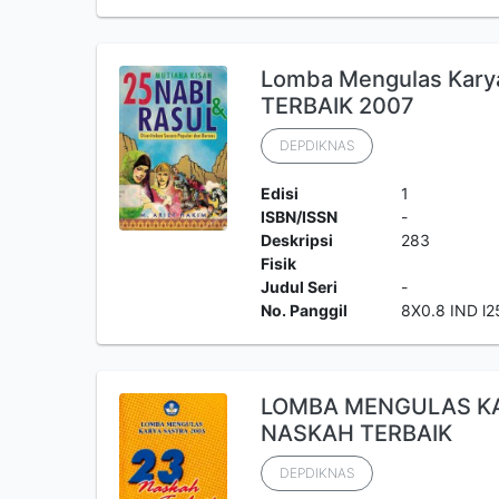
Lomba Mengulas Kary
TERBAIK 2007
DEPDIKNAS
Edisi
1
ISBN/ISSN
-
Deskripsi
283
Fisik
Judul Seri
-
No. Panggil
8X0.8 IND l2
LOMBA MENGULAS KA
NASKAH TERBAIK
DEPDIKNAS