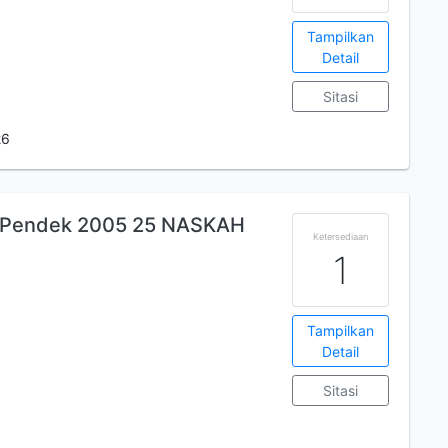
Tampilkan
Detail
Sitasi
26
a Pendek 2005 25 NASKAH
Ketersediaan
1
Tampilkan
Detail
Sitasi