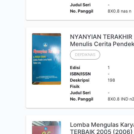
Judul Seri
-
No. Panggil
8X0.8 nas n
NYANYIAN TERAKHIR 2
Menulis Cerita Pende
DEPDIKNAS
Edisi
1
ISBN/ISSN
-
Deskripsi
198
Fisik
Judul Seri
-
No. Panggil
8X0.8 IND n
Lomba Mengulas Kary
TERBAIK 2005 (2006)