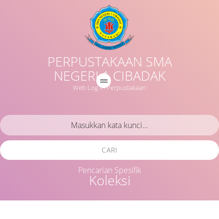
PERPUSTAKAAN SMA
NEGERI 1 CIBADAK
Web Log in Perpustakaan
CARI
Pencarian Spesifik
Koleksi