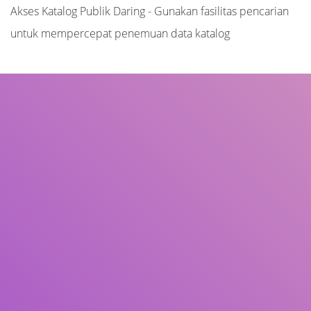
Akses Katalog Publik Daring - Gunakan fasilitas pencarian
untuk mempercepat penemuan data katalog
Judul
Pengarang
Subjek
ISBN/ISSN
Tipe Koleksi