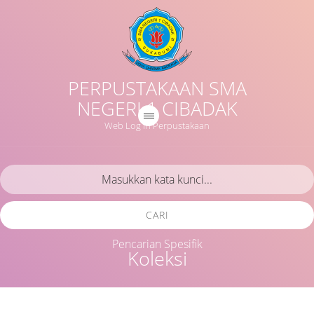
PERPUSTAKAAN SMA
NEGERI 1 CIBADAK
Web Log in Perpustakaan
CARI
Pencarian Spesifik
Koleksi