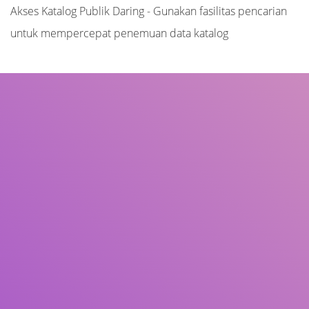
Akses Katalog Publik Daring - Gunakan fasilitas pencarian
untuk mempercepat penemuan data katalog
Judul
Pengarang
Subjek
ISBN/ISSN
Tipe Koleksi