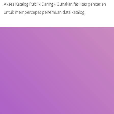
Akses Katalog Publik Daring - Gunakan fasilitas pencarian
untuk mempercepat penemuan data katalog
Judul
Pengarang
Subjek
ISBN/ISSN
Tipe Koleksi