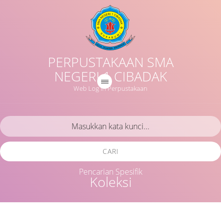
PERPUSTAKAAN SMA
NEGERI 1 CIBADAK
Web Log in Perpustakaan
CARI
Pencarian Spesifik
Koleksi