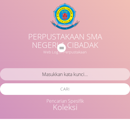
PERPUSTAKAAN SMA
NEGERI 1 CIBADAK
Web Log in Perpustakaan
CARI
Pencarian Spesifik
Koleksi