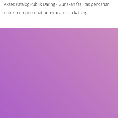
Akses Katalog Publik Daring - Gunakan fasilitas pencarian
untuk mempercepat penemuan data katalog
Judul
Pengarang
Subjek
ISBN/ISSN
Tipe Koleksi