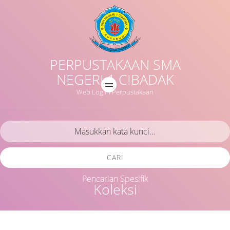
PERPUSTAKAAN SMA
NEGERI 1 CIBADAK
Web Log in Perpustakaan
CARI
Pencarian Spesifik
Koleksi