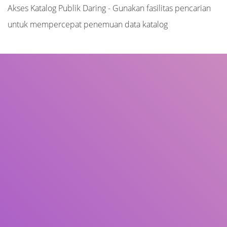
Akses Katalog Publik Daring - Gunakan fasilitas pencarian
untuk mempercepat penemuan data katalog
Judul
Pengarang
Subjek
ISBN/ISSN
Tipe Koleksi