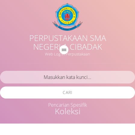
PERPUSTAKAAN SMA
NEGERI 1 CIBADAK
Web Log in Perpustakaan
CARI
Pencarian Spesifik
Koleksi