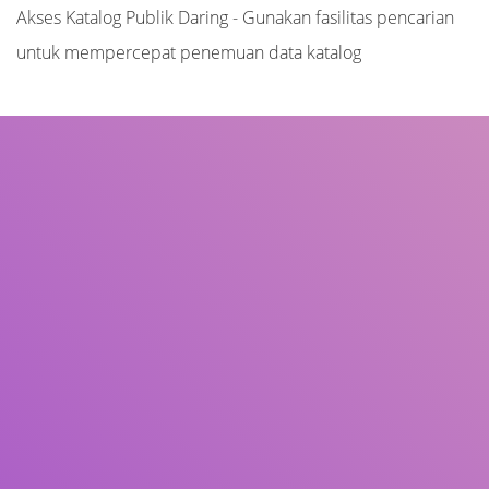
Akses Katalog Publik Daring - Gunakan fasilitas pencarian
untuk mempercepat penemuan data katalog
Judul
Pengarang
Subjek
ISBN/ISSN
Tipe Koleksi