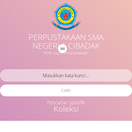
PERPUSTAKAAN SMA
NEGERI 1 CIBADAK
Web Log in Perpustakaan
CARI
Pencarian Spesifik
Koleksi