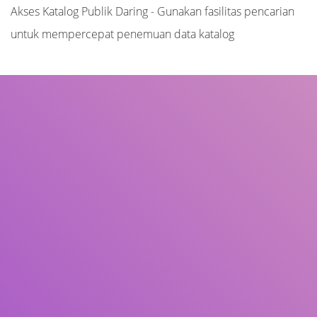
Akses Katalog Publik Daring - Gunakan fasilitas pencarian
untuk mempercepat penemuan data katalog
Judul
Pengarang
Subjek
ISBN/ISSN
Tipe Koleksi