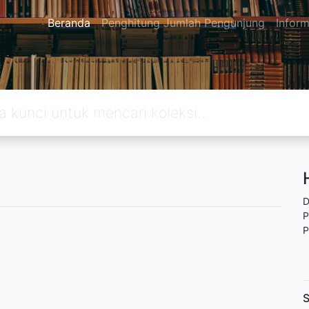
Beranda
Penghitung Jumlah Pengunjung
Inform
D
P
P
S