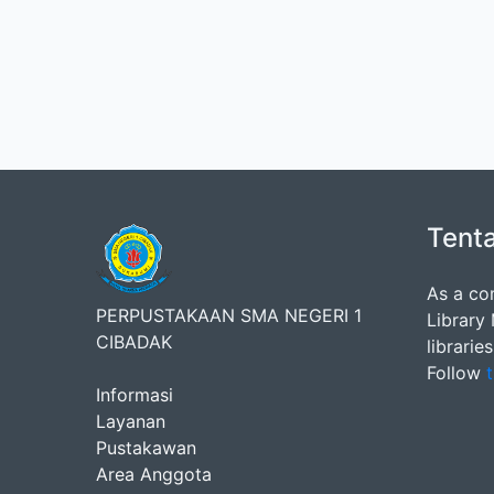
Tent
As a co
PERPUSTAKAAN SMA NEGERI 1
Library
CIBADAK
librarie
Follow
t
Informasi
Layanan
Pustakawan
Area Anggota