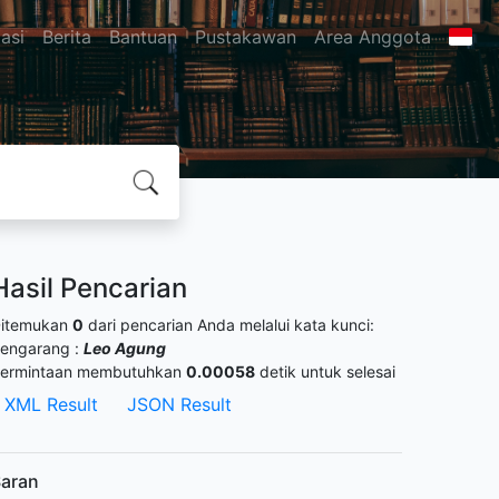
asi
Berita
Bantuan
Pustakawan
Area Anggota
Hasil Pencarian
itemukan
0
dari pencarian Anda melalui kata kunci:
engarang :
Leo Agung
ermintaan membutuhkan
0.00058
detik untuk selesai
XML Result
JSON Result
aran