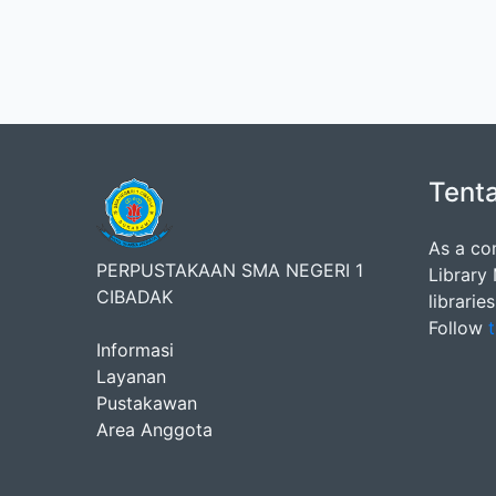
Tent
As a co
PERPUSTAKAAN SMA NEGERI 1
Library
CIBADAK
librarie
Follow
t
Informasi
Layanan
Pustakawan
Area Anggota