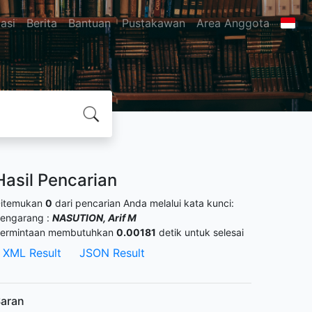
asi
Berita
Bantuan
Pustakawan
Area Anggota
Hasil Pencarian
itemukan
0
dari pencarian Anda melalui kata kunci:
engarang :
NASUTION, Arif M
ermintaan membutuhkan
0.00181
detik untuk selesai
XML Result
JSON Result
aran