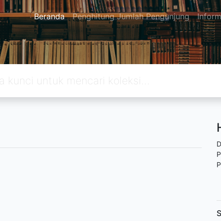
Beranda
Penghitung Jumlah Pengunjung
Inform
D
P
P
S