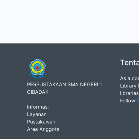
Tent
As a co
PERPUSTAKAAN SMA NEGERI 1
Library
CIBADAK
librarie
Follow
t
Informasi
Layanan
Pustakawan
Area Anggota