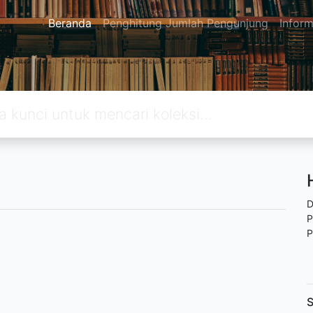
Beranda
Penghitung Jumlah Pengunjung
Inform
D
P
P
S