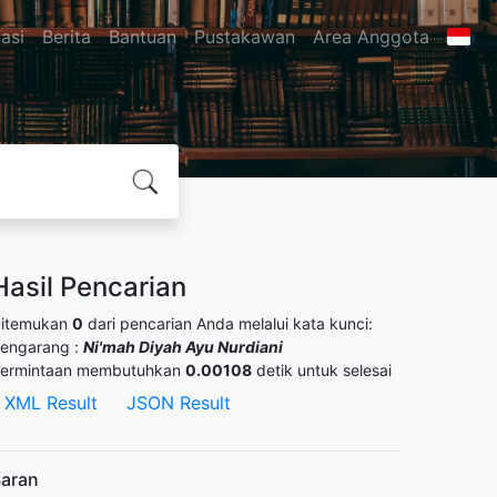
asi
Berita
Bantuan
Pustakawan
Area Anggota
Hasil Pencarian
itemukan
0
dari pencarian Anda melalui kata kunci:
engarang :
Ni'mah Diyah Ayu Nurdiani
ermintaan membutuhkan
0.00108
detik untuk selesai
XML Result
JSON Result
aran