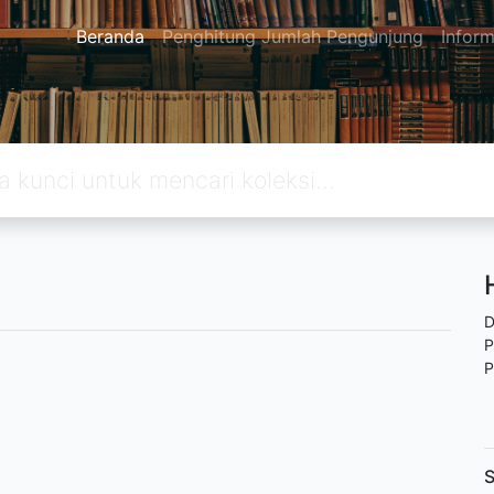
Beranda
Penghitung Jumlah Pengunjung
Inform
D
P
P
S