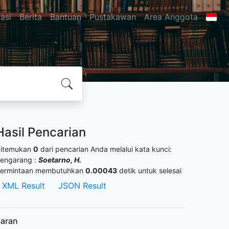
asi
Berita
Bantuan
Pustakawan
Area Anggota
Hasil Pencarian
itemukan
0
dari pencarian Anda melalui kata kunci:
engarang :
Soetarno, H.
ermintaan membutuhkan
0.00043
detik untuk selesai
XML Result
JSON Result
aran