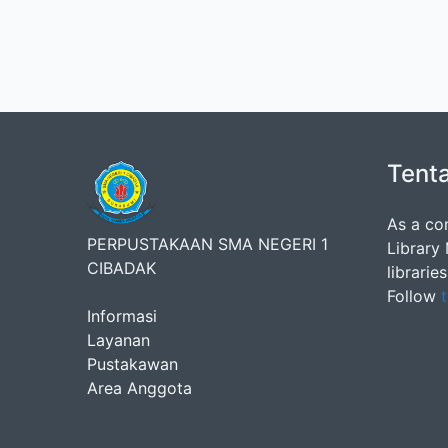
Tent
As a co
PERPUSTAKAAN SMA NEGERI 1
Library
CIBADAK
librarie
Follow
t
Informasi
Layanan
Pustakawan
Area Anggota