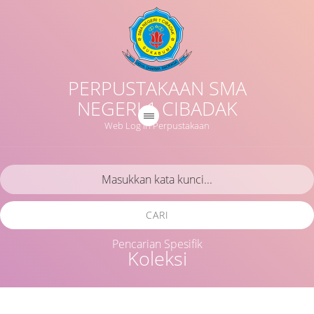
PERPUSTAKAAN SMA
NEGERI 1 CIBADAK
Web Log in Perpustakaan
CARI
Pencarian Spesifik
Koleksi