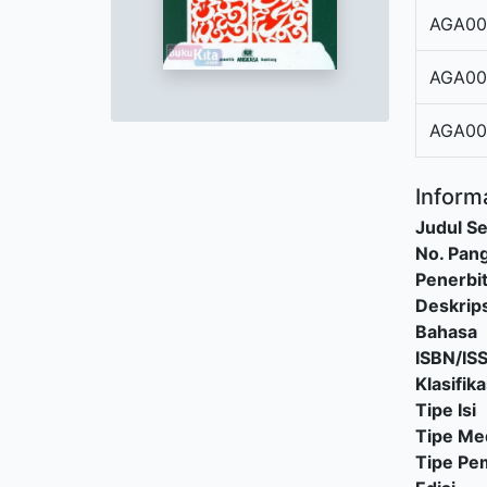
AGA00
AGA00
AGA00
Informa
Judul Se
No. Pang
Penerbi
Deskrips
Bahasa
ISBN/IS
Klasifika
Tipe Isi
Tipe Me
Tipe P