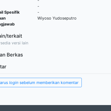
-
-
il Spesifik
-
aan
Wiyoso Yudoseputro
ngjawab
ain/terkait
sedia versi lain
an Berkas
tar
harus
login
sebelum memberikan komentar