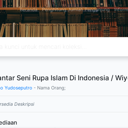
Beranda
Penghitung Jumlah Pengunjung
Inform
ntar Seni Rupa Islam Di Indonesia / Wi
o Yudoseputro
- Nama Orang;
rsedia Deskripsi
ediaan