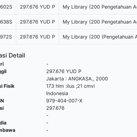
602S
297.676 YUD P
My Library (200 Pengetahuan 
638S
297.676 YUD P
My Library (200 Pengetahuan 
972S
297.676 YUD P
My Library (200 (Pengetahuan 
si Detail
ri
-
gil
297.676 YUD P
t
Jakarta
:
ANGKASA
.,
2000
i Fisik
173 hlm :ilus ;21 cmvi
Indonesia
SN
979-404-007-X
si
297.676
-
dia
-
embawa
-