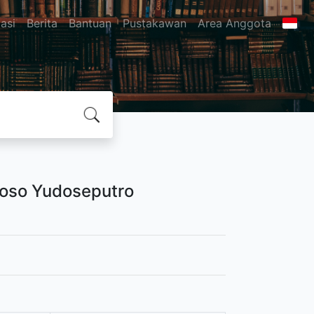
asi
Berita
Bantuan
Pustakawan
Area Anggota
yoso Yudoseputro