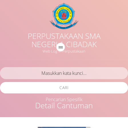
PERPUSTAKAAN SMA
NEGERI 1 CIBADAK
Web Log in Perpustakaan
CARI
Pencarian Spesifik
Detail Cantuman