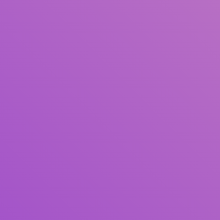
Pengarang
Subjek
ISBN/ISSN
Tipe Koleksi
Lokasi
GMD
Cari