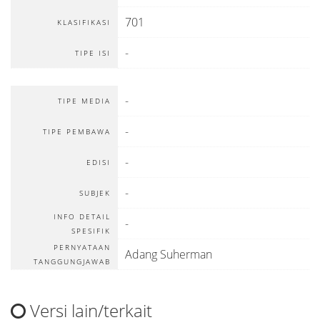
701
KLASIFIKASI
-
TIPE ISI
-
TIPE MEDIA
-
TIPE PEMBAWA
-
EDISI
-
SUBJEK
INFO DETAIL
-
SPESIFIK
PERNYATAAN
Adang Suherman
TANGGUNGJAWAB
Versi lain/terkait