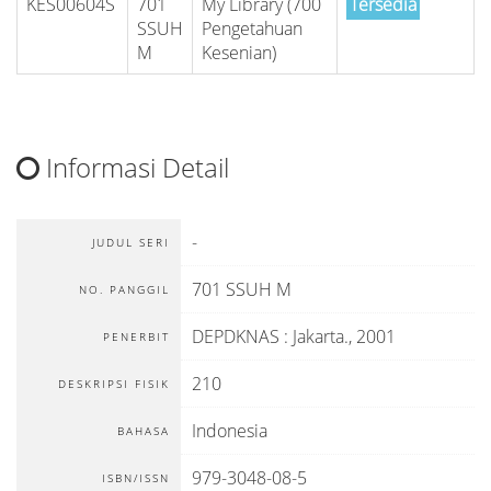
KES00604S
701
My Library (700
Tersedia
SSUH
Pengetahuan
M
Kesenian)
Informasi Detail
-
JUDUL SERI
701 SSUH M
NO. PANGGIL
DEPDKNAS
:
Jakarta
.,
2001
PENERBIT
210
DESKRIPSI FISIK
Indonesia
BAHASA
979-3048-08-5
ISBN/ISSN