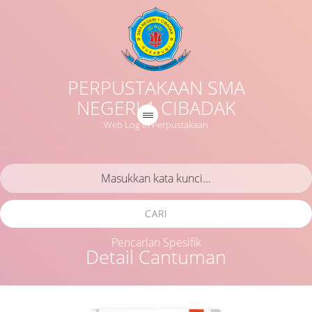
PERPUSTAKAAN SMA
NEGERI 1 CIBADAK
Web Log in Perpustakaan
CARI
Pencarian Spesifik
Detail Cantuman