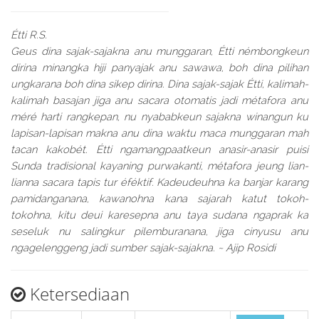
Étti R.S.
Geus dina sajak-sajakna anu munggaran, Étti némbongkeun
dirina minangka hiji panyajak anu sawawa, boh dina pilihan
ungkarana boh dina sikep dirina. Dina sajak-sajak Étti, kalimah-
kalimah basajan jiga anu sacara otomatis jadi métafora anu
méré harti rangkepan, nu nyababkeun sajakna winangun ku
lapisan-lapisan makna anu dina waktu maca munggaran mah
tacan kakobét. Étti ngamangpaatkeun anasir-anasir puisi
Sunda tradisional kayaning purwakanti, métafora jeung lian-
lianna sacara tapis tur éféktif. Kadeudeuhna ka banjar karang
pamidanganana, kawanohna kana sajarah katut tokoh-
tokohna, kitu deui karesepna anu taya sudana ngaprak ka
seseluk nu salingkur pilemburanana, jiga cinyusu anu
ngagelenggeng jadi sumber sajak-sajakna. ~ Ajip Rosidi
Ketersediaan