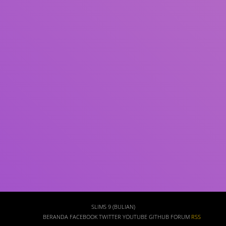
Subjek
ISBN/ISSN
Tipe Koleksi
Lokasi
GMD
Cari
SLIMS 9 (BULIAN)
BERANDA
FACEBOOK
TWITTER
YOUTUBE
GITHUB
FORUM
RSS