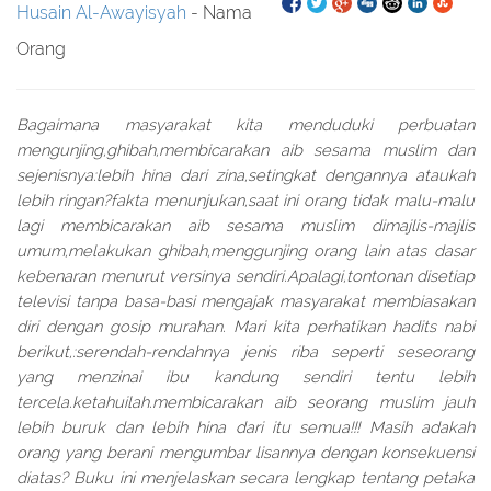
Husain Al-Awayisyah
- Nama
Orang
Bagaimana masyarakat kita menduduki perbuatan
mengunjing,ghibah,membicarakan aib sesama muslim dan
sejenisnya:lebih hina dari zina,setingkat dengannya ataukah
lebih ringan?fakta menunjukan,saat ini orang tidak malu-malu
lagi membicarakan aib sesama muslim dimajlis-majlis
umum,melakukan ghibah,menggunjing orang lain atas dasar
kebenaran menurut versinya sendiri.Apalagi,tontonan disetiap
televisi tanpa basa-basi mengajak masyarakat membiasakan
diri dengan gosip murahan. Mari kita perhatikan hadits nabi
berikut,:serendah-rendahnya jenis riba seperti seseorang
yang menzinai ibu kandung sendiri tentu lebih
tercela.ketahuilah.membicarakan aib seorang muslim jauh
lebih buruk dan lebih hina dari itu semua!!! Masih adakah
orang yang berani mengumbar lisannya dengan konsekuensi
diatas? Buku ini menjelaskan secara lengkap tentang petaka