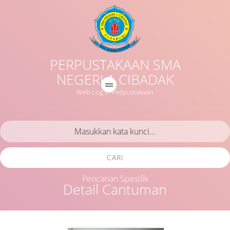
PERPUSTAKAAN SMA
NEGERI 1 CIBADAK
Web Log in Perpustakaan
CARI
Pencarian Spesifik
Detail Cantuman