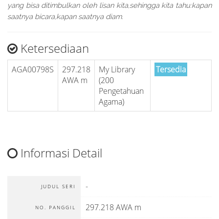
yang bisa ditimbulkan oleh lisan kita,sehingga kita tahu:kapan
saatnya bicara,kapan saatnya diam.
Ketersediaan
AGA00798S
297.218
My Library
Tersedia
AWA m
(200
Pengetahuan
Agama)
Informasi Detail
-
JUDUL SERI
297.218 AWA m
NO. PANGGIL