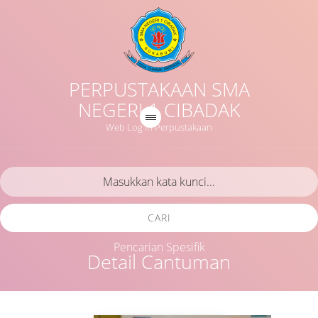
PERPUSTAKAAN SMA
NEGERI 1 CIBADAK
Web Log in Perpustakaan
CARI
Pencarian Spesifik
Detail Cantuman