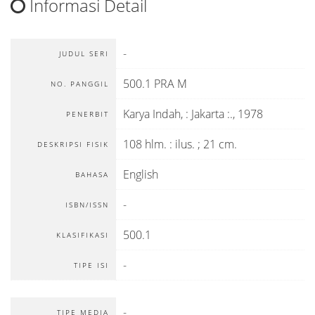
Informasi Detail
-
JUDUL SERI
500.1 PRA M
NO. PANGGIL
Karya Indah,
:
Jakarta :
.,
1978
PENERBIT
108 hlm. : ilus. ; 21 cm.
DESKRIPSI FISIK
English
BAHASA
-
ISBN/ISSN
500.1
KLASIFIKASI
-
TIPE ISI
-
TIPE MEDIA