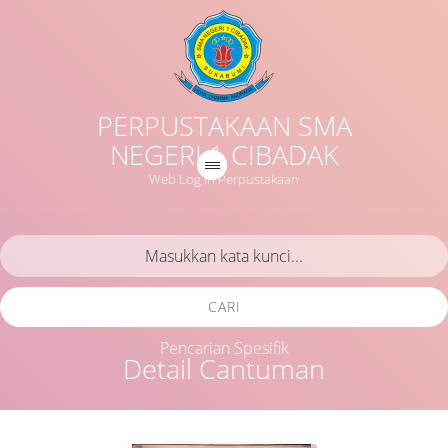
PERPUSTAKAAN SMA
NEGERI 1 CIBADAK
Web Log in Perpustakaan
CARI
Pencarian Spesifik
Detail Cantuman