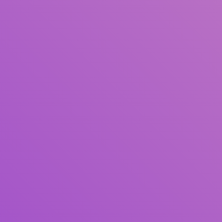
Judul
Pengarang
Subjek
ISBN/ISSN
Tipe Koleksi
Lokasi
GMD