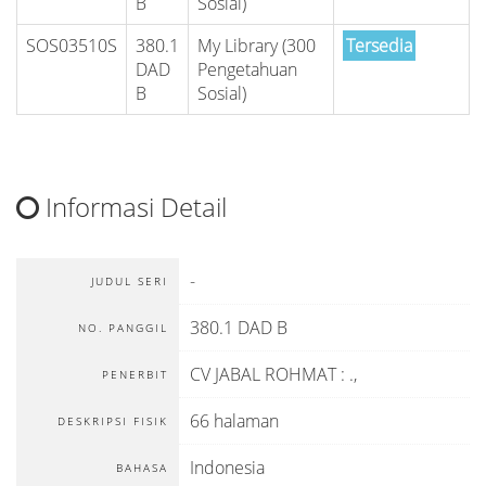
B
Sosial)
SOS03510S
380.1
My Library (300
Tersedia
DAD
Pengetahuan
B
Sosial)
Informasi Detail
-
JUDUL SERI
380.1 DAD B
NO. PANGGIL
CV JABAL ROHMAT
:
.,
PENERBIT
66 halaman
DESKRIPSI FISIK
Indonesia
BAHASA