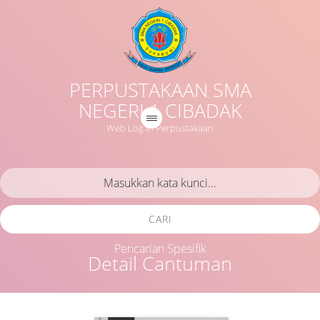
PERPUSTAKAAN SMA
NEGERI 1 CIBADAK
Web Log in Perpustakaan
CARI
Pencarian Spesifik
Detail Cantuman