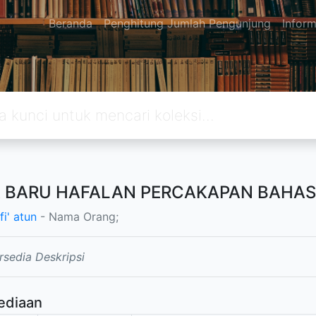
Beranda
Penghitung Jumlah Pengunjung
Inform
 BARU HAFALAN PERCAKAPAN BAHAS
i' atun
- Nama Orang;
rsedia Deskripsi
ediaan