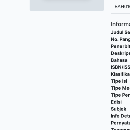
BAH01
Informa
Judul Se
No. Pang
Penerbi
Deskrips
Bahasa
ISBN/IS
Klasifika
Tipe Isi
Tipe Me
Tipe P
Edisi
Subjek
Info Deta
Pernyat
Tanggu