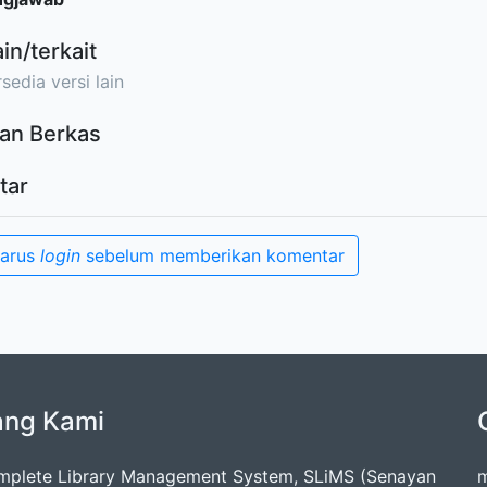
ain/terkait
sedia versi lain
an Berkas
tar
harus
login
sebelum memberikan komentar
ang Kami
mplete Library Management System, SLiMS (Senayan
m