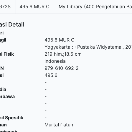
672S
495.6 MUR C
My Library (400 Pengetahuan Ba
si Detail
ri
-
gil
495.6 MUR C
t
Yogyakarta :
:
Pustaka Widyatama
.,
20
i Fisik
219 hlm.;18.5 cm
Indonesia
SN
979-610-692-2
si
495.6
-
dia
-
embawa
-
-
-
il Spesifik
-
aan
Murtafi' atun
ngjawab