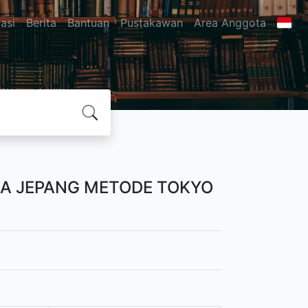
asi
Berita
Bantuan
Pustakawan
Area Anggota
A JEPANG METODE TOKYO