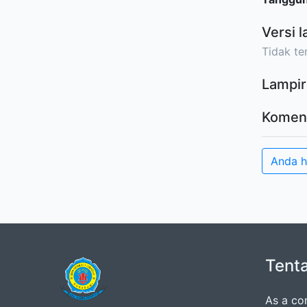
Versi l
Tidak ter
Lampir
Komen
Anda 
Tent
As a co