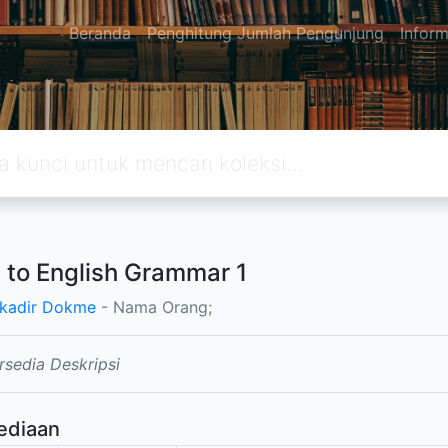
Beranda
Penghitung Jumlah Pengunjung
Inform
 to English Grammar 1
kadir Dokme
- Nama Orang;
rsedia Deskripsi
ediaan