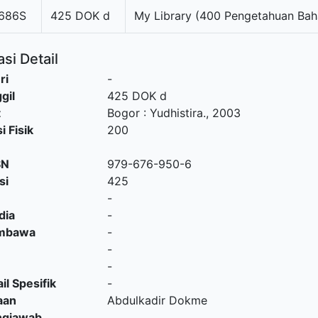
686S
425 DOK d
My Library (400 Pengetahuan Bah
si Detail
ri
-
gil
425 DOK d
t
Bogor
:
Yudhistira
.,
2003
i Fisik
200
SN
979-676-950-6
si
425
-
dia
-
embawa
-
-
-
il Spesifik
-
aan
Abdulkadir Dokme
ngjawab