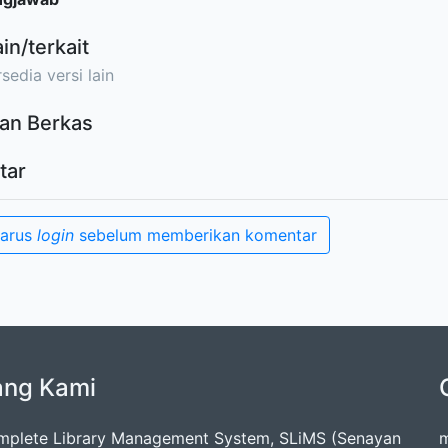
ain/terkait
sedia versi lain
an Berkas
tar
harus
login
sebelum memberikan komentar
ang Kami
mplete Library Management System, SLiMS (Senayan
m