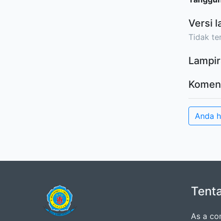
Versi l
Tidak ter
Lampir
Komen
Anda 
Tent
As a co