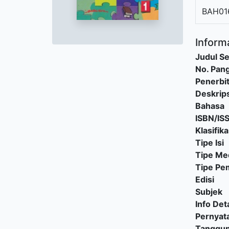
BAH01
Informa
Judul Se
No. Pang
Penerbi
Deskrips
Bahasa
ISBN/IS
Klasifika
Tipe Isi
Tipe Me
Tipe P
Edisi
Subjek
Info Deta
Pernyat
Tanggu