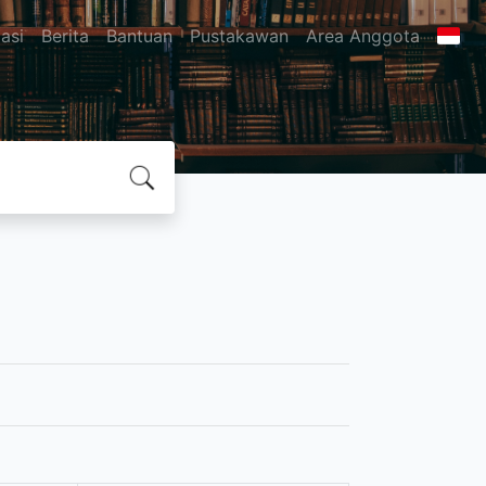
asi
Berita
Bantuan
Pustakawan
Area Anggota