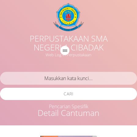
PERPUSTAKAAN SMA
NEGERI 1 CIBADAK
Web Log in Perpustakaan
CARI
Pencarian Spesifik
Detail Cantuman