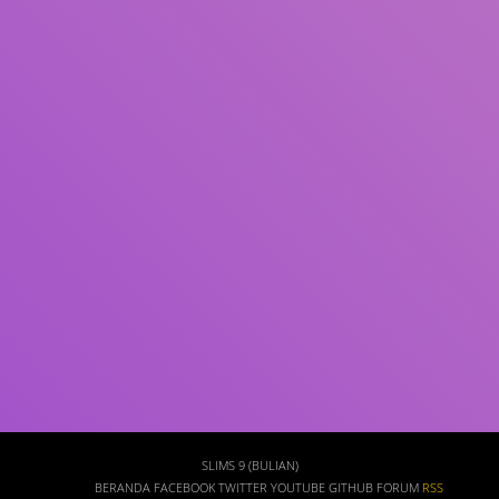
Subjek
ISBN/ISSN
Tipe Koleksi
Lokasi
GMD
Cari
SLIMS 9 (BULIAN)
BERANDA
FACEBOOK
TWITTER
YOUTUBE
GITHUB
FORUM
RSS