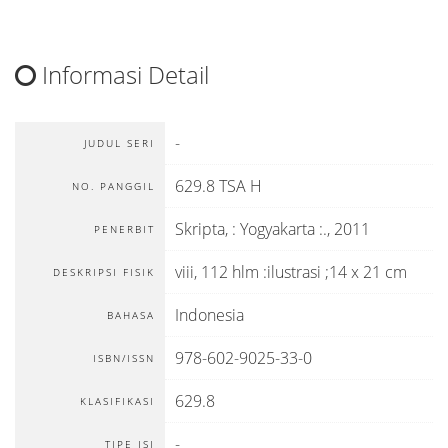
Informasi Detail
-
JUDUL SERI
629.8 TSA H
NO. PANGGIL
Skripta,
:
Yogyakarta :
.,
2011
PENERBIT
viii, 112 hlm :ilustrasi ;14 x 21 cm
DESKRIPSI FISIK
Indonesia
BAHASA
978-602-9025-33-0
ISBN/ISSN
629.8
KLASIFIKASI
-
TIPE ISI