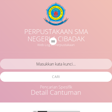
PERPUSTAKAAN SMA
NEGERI 1 CIBADAK
Web Log in Perpustakaan
CARI
Pencarian Spesifik
Detail Cantuman