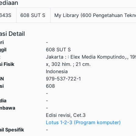
ediaan
643S
608 SUT S
My Library (600 Pengetahuan Tekn
si Detail
ri
-
gil
608 SUT S
t
Jakarta :
:
Elex Media Komputindo,
.,
19
i Fisik
x, 302 hlm. ; 21 cm.
Indonesia
SN
979-537-722-1
si
608
-
dia
-
embawa
-
Edisi revisi, Cet.3
Lotus 1-2-3 (Program komputer)
il Spesifik
-