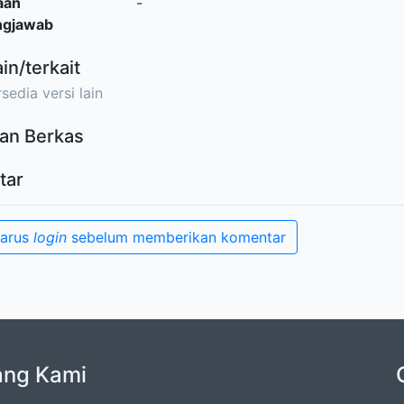
aan
-
ngjawab
ain/terkait
sedia versi lain
an Berkas
tar
harus
login
sebelum memberikan komentar
ang Kami