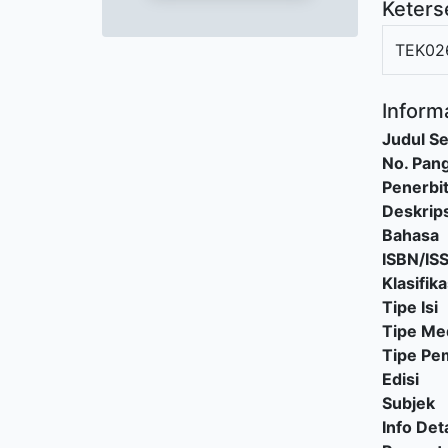
Keters
TEK02
Informa
Judul Se
No. Pang
Penerbi
Deskrips
Bahasa
ISBN/IS
Klasifika
Tipe Isi
Tipe Me
Tipe P
Edisi
Subjek
Info Deta