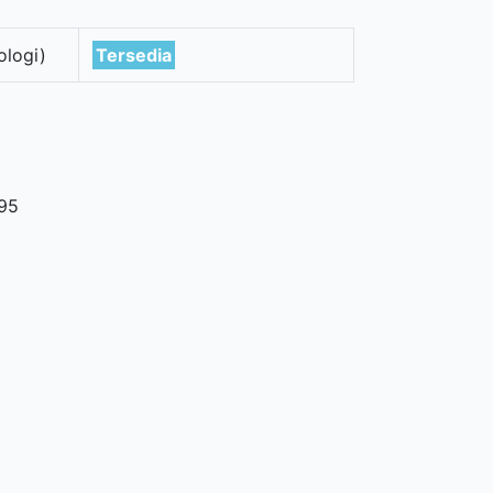
ologi)
Tersedia
95