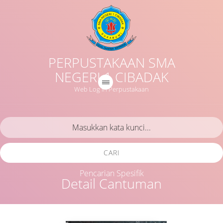
PERPUSTAKAAN SMA
NEGERI 1 CIBADAK
Web Log in Perpustakaan
CARI
Pencarian Spesifik
Detail Cantuman