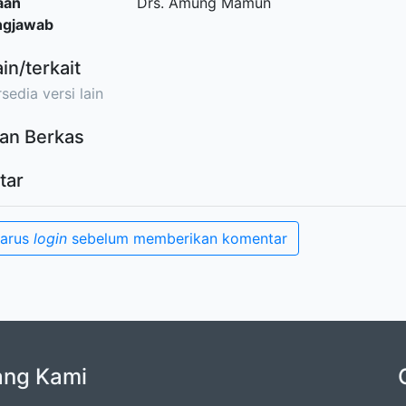
aan
Drs. Amung Mamun
ngjawab
ain/terkait
sedia versi lain
an Berkas
tar
harus
login
sebelum memberikan komentar
ang Kami