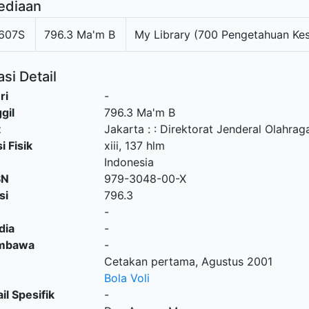
ediaan
607S
796.3 Ma'm B
My Library (700 Pengetahuan Kes
si Detail
ri
-
gil
796.3 Ma'm B
t
Jakarta :
:
Direktorat Jenderal Olahraga
i Fisik
xiii, 137 hlm
Indonesia
SN
979-3048-00-X
si
796.3
-
dia
-
embawa
-
Cetakan pertama, Agustus 2001
Bola Voli
il Spesifik
-