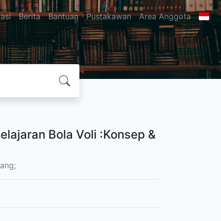
asi
Berita
Bantuan
Pustakawan
Area Anggota
lajaran Bola Voli :Konsep &
ang;