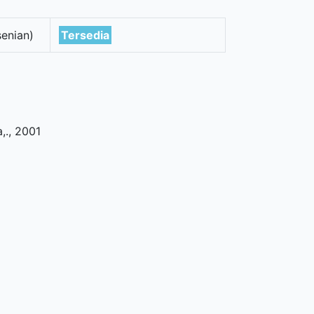
enian)
Tersedia
,
.,
2001