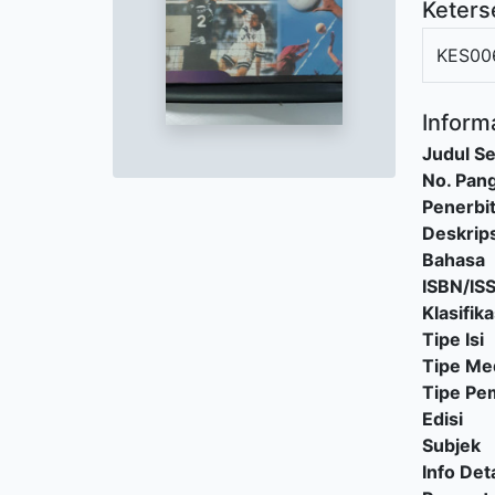
Keters
KES00
Informa
Judul Se
No. Pang
Penerbi
Deskrips
Bahasa
ISBN/IS
Klasifika
Tipe Isi
Tipe Me
Tipe P
Edisi
Subjek
Info Deta