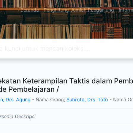
Beranda
Penghitung Jumlah Pengunjung
Inform
katan Keterampilan Taktis dalam Pembe
e Pembelajaran /
, Drs. Agung
- Nama Orang;
Subroto, Drs. Toto
- Nama Or
rsedia Deskripsi