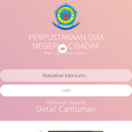
PERPUSTAKAAN SMA
NEGERI 1 CIBADAK
Web Log in Perpustakaan
CARI
Pencarian Spesifik
Detail Cantuman