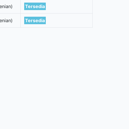
enian)
Tersedia
enian)
Tersedia