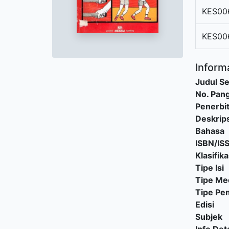
KES00
KES00
Informa
Judul Se
No. Pang
Penerbi
Deskrips
Bahasa
ISBN/IS
Klasifika
Tipe Isi
Tipe Me
Tipe P
Edisi
Subjek