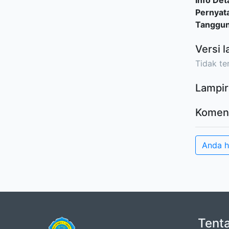
Info Deta
Pernyat
Tanggu
Versi l
Tidak ter
Lampir
Komen
Anda 
Tent