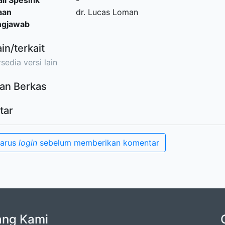
il Spesifik
-
aan
dr. Lucas Loman
ngjawab
ain/terkait
sedia versi lain
an Berkas
tar
harus
login
sebelum memberikan komentar
ang Kami