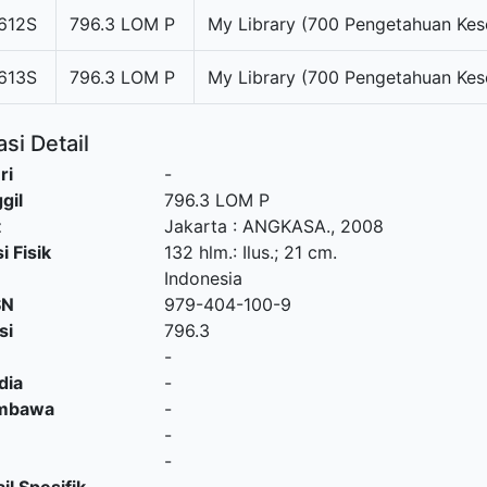
612S
796.3 LOM P
My Library (700 Pengetahuan Kes
613S
796.3 LOM P
My Library (700 Pengetahuan Kes
si Detail
ri
-
gil
796.3 LOM P
t
Jakarta
:
ANGKASA
.,
2008
i Fisik
132 hlm.: Ilus.; 21 cm.
Indonesia
SN
979-404-100-9
si
796.3
-
dia
-
embawa
-
-
-