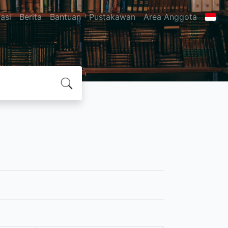
asi
Berita
Bantuan
Pustakawan
Area Anggota