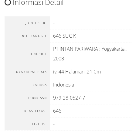
Informasi Detail
-
JUDUL SERI
646 SUC K
NO. PANGGIL
PT INTAN PARIWARA
:
Yogyakarta
.,
PENERBIT
2008
iv, 44 Halaman ;21 Cm
DESKRIPSI FISIK
Indonesia
BAHASA
979-28-0527-7
ISBN/ISSN
646
KLASIFIKASI
-
TIPE ISI