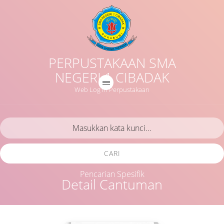
PERPUSTAKAAN SMA
NEGERI 1 CIBADAK
Web Log in Perpustakaan
CARI
Pencarian Spesifik
Detail Cantuman