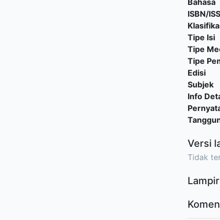
Bahasa
ISBN/IS
Klasifika
Tipe Isi
Tipe Me
Tipe P
Edisi
Subjek
Info Deta
Pernyat
Tanggu
Versi l
Tidak ter
Lampir
Komen