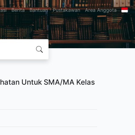
asi
Berita
Bantuan
Pustakawan
Area Anggota
ehatan Untuk SMA/MA Kelas