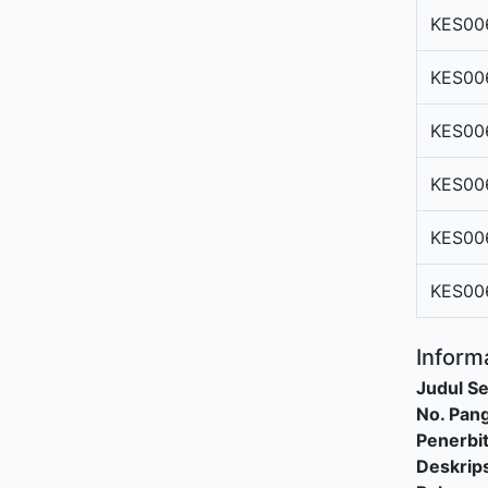
KES00
KES00
KES00
KES00
KES00
KES00
Informa
Judul Se
No. Pang
Penerbi
Deskrips