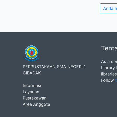
Anda 
Tent
As a co
PERPUSTAKAAN SMA NEGERI 1
Library
CIBADAK
librarie
Follow
t
Informasi
Layanan
Pustakawan
Area Anggota