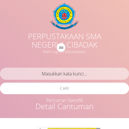
PERPUSTAKAAN SMA
NEGERI 1 CIBADAK
Web Log in Perpustakaan
CARI
Pencarian Spesifik
Detail Cantuman