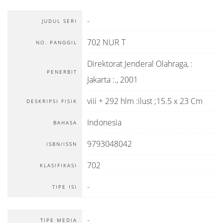
-
JUDUL SERI
702 NUR T
NO. PANGGIL
Direktorat Jenderal Olahraga,
:
PENERBIT
Jakarta :
.,
2001
viii + 292 hlm :ilust ;15.5 x 23 Cm
DESKRIPSI FISIK
Indonesia
BAHASA
9793048042
ISBN/ISSN
702
KLASIFIKASI
-
TIPE ISI
-
TIPE MEDIA