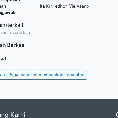
aan
Ita Krn; editor, Vie Asano
ngjawab
ain/terkait
sedia versi lain
an Berkas
tar
harus
login
sebelum memberikan komentar
ang Kami