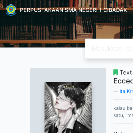
PERPUSTAKAAN SMA NEGERI 1 CIBADAK
Text
Ecced
Ita Kr
kalau ba
satu, "