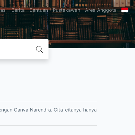
asi
Berita
Bantuan
Pustakawan
Area Anggota
dengan Canva Narendra. Cita-citanya hanya