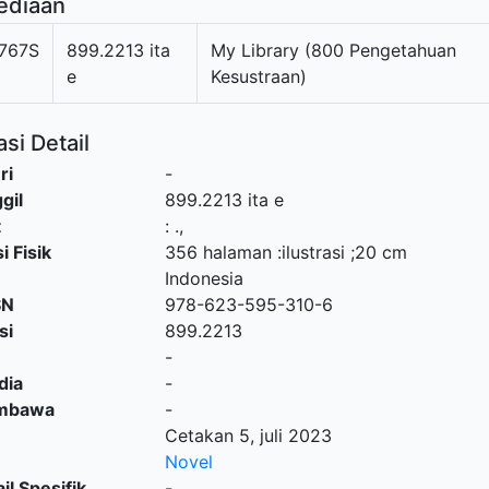
ediaan
767S
899.2213 ita
My Library (800 Pengetahuan
e
Kesustraan)
si Detail
ri
-
gil
899.2213 ita e
t
:
.,
i Fisik
356 halaman :ilustrasi ;20 cm
Indonesia
SN
978-623-595-310-6
si
899.2213
-
dia
-
embawa
-
Cetakan 5, juli 2023
Novel
il Spesifik
-