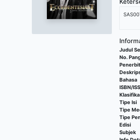
Keters
SAS00
Informa
Judul Se
No. Pang
Penerbi
Deskrips
Bahasa
ISBN/IS
Klasifika
Tipe Isi
Tipe Me
Tipe P
Edisi
Subjek
Info Deta