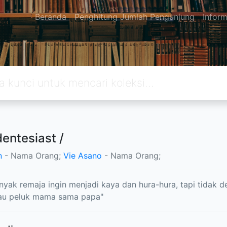
Beranda
Penghitung Jumlah Pengunjung
Inform
entesiast /
n
- Nama Orang;
Vie Asano
- Nama Orang;
nyak remaja ingin menjadi kaya dan hura-hura, tapi tidak 
mau peluk mama sama papa"