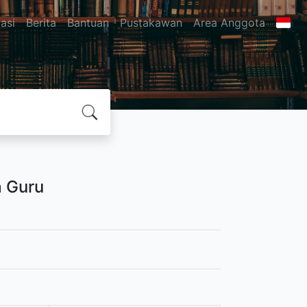
asi
Berita
Bantuan
Pustakawan
Area Anggota
a Guru