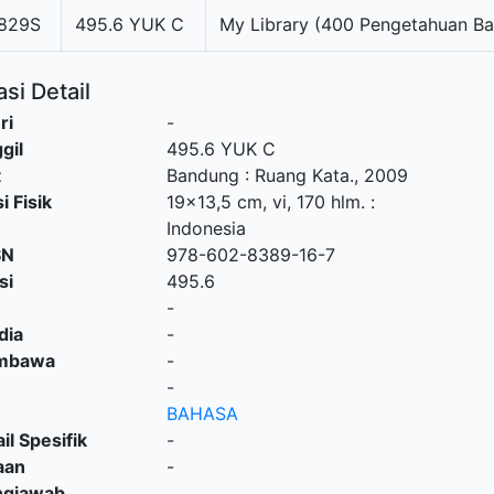
829S
495.6 YUK C
My Library (400 Pengetahuan Ba
si Detail
ri
-
gil
495.6 YUK C
t
Bandung
:
Ruang Kata
.,
2009
i Fisik
19x13,5 cm, vi, 170 hlm. :
Indonesia
SN
978-602-8389-16-7
si
495.6
-
dia
-
embawa
-
-
BAHASA
il Spesifik
-
aan
-
ngjawab