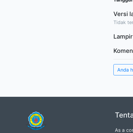
Versi l
Tidak ter
Lampir
Komen
Anda 
Tent
As a co