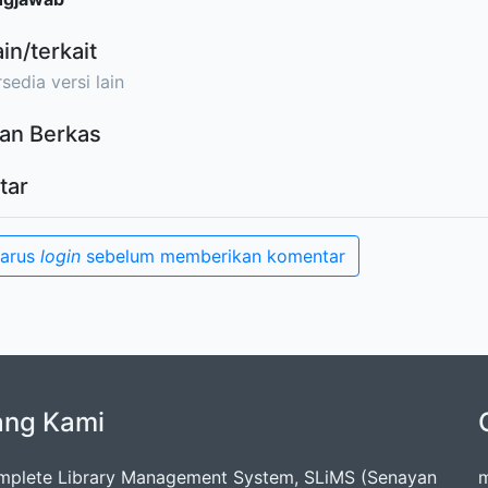
ain/terkait
sedia versi lain
an Berkas
tar
harus
login
sebelum memberikan komentar
ang Kami
mplete Library Management System, SLiMS (Senayan
m