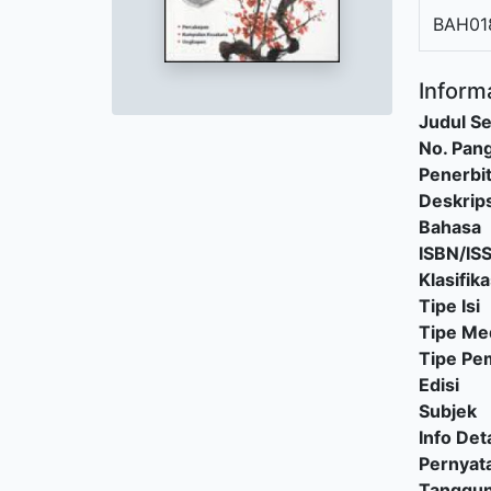
BAH01
Informa
Judul Se
No. Pang
Penerbi
Deskrips
Bahasa
ISBN/IS
Klasifika
Tipe Isi
Tipe Me
Tipe P
Edisi
Subjek
Info Deta
Pernyat
Tanggu