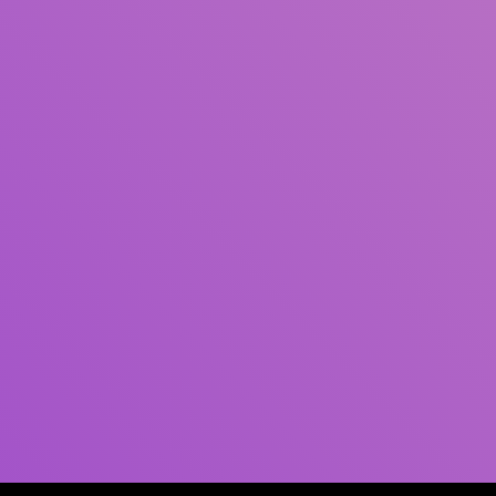
Pengarang
Subjek
ISBN/ISSN
Tipe Koleksi
Lokasi
GMD
Cari