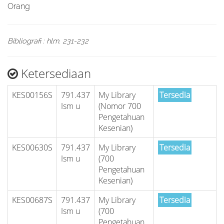
Orang
Bibliografi : hlm. 231-232
Ketersediaan
KES00156S
791.437
My Library
Tersedia
Ism u
(Nomor 700
Pengetahuan
Kesenian)
KES00630S
791.437
My Library
Tersedia
Ism u
(700
Pengetahuan
Kesenian)
KES00687S
791.437
My Library
Tersedia
Ism u
(700
Pengetahuan