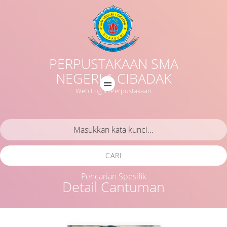
PERPUSTAKAAN SMA
NEGERI 1 CIBADAK
Web Log in Perpustakaan
CARI
Pencarian Spesifik
Detail Cantuman