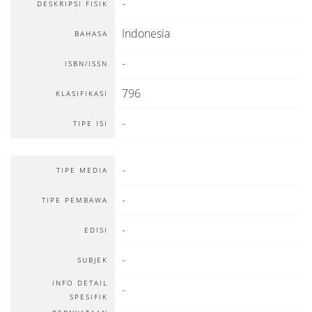
-
DESKRIPSI FISIK
Indonesia
BAHASA
-
ISBN/ISSN
796
KLASIFIKASI
-
TIPE ISI
-
TIPE MEDIA
-
TIPE PEMBAWA
-
EDISI
-
SUBJEK
INFO DETAIL
-
SPESIFIK