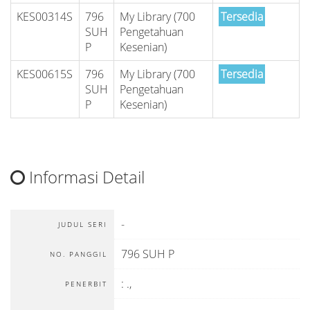
KES00314S
796
My Library (700
Tersedia
SUH
Pengetahuan
P
Kesenian)
KES00615S
796
My Library (700
Tersedia
SUH
Pengetahuan
P
Kesenian)
Informasi Detail
-
JUDUL SERI
796 SUH P
NO. PANGGIL
:
.,
PENERBIT