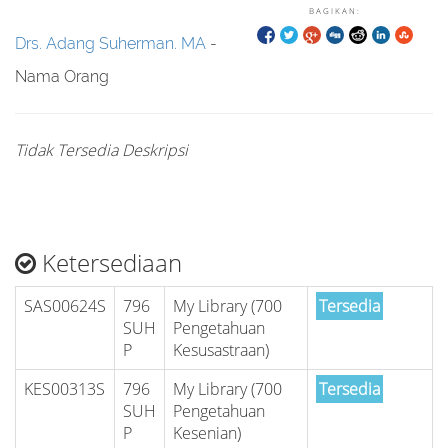
BAGIKAN:
Drs. Adang Suherman. MA
-
Nama Orang
Tidak Tersedia Deskripsi
Ketersediaan
SAS00624S
796
My Library (700
Tersedia
SUH
Pengetahuan
P
Kesusastraan)
KES00313S
796
My Library (700
Tersedia
SUH
Pengetahuan
P
Kesenian)