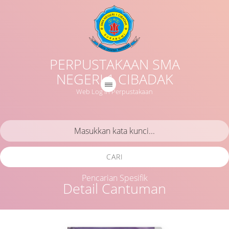
PERPUSTAKAAN SMA
NEGERI 1 CIBADAK
Web Log in Perpustakaan
CARI
Pencarian Spesifik
Detail Cantuman