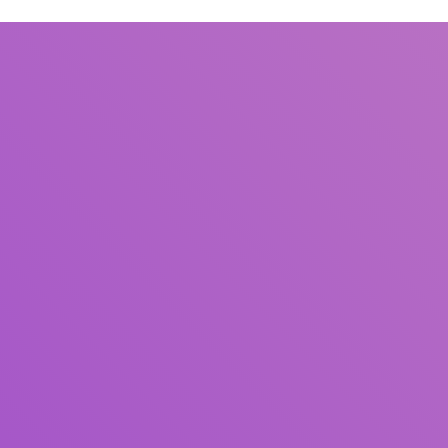
Judul
Pengarang
Subjek
ISBN/ISSN
Tipe Koleksi
Lokasi
GMD