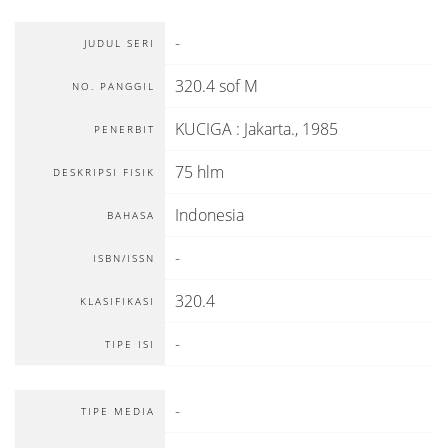
-
JUDUL SERI
320.4 sof M
NO. PANGGIL
KUCIGA
:
Jakarta
.,
1985
PENERBIT
75 hlm
DESKRIPSI FISIK
Indonesia
BAHASA
-
ISBN/ISSN
320.4
KLASIFIKASI
-
TIPE ISI
-
TIPE MEDIA