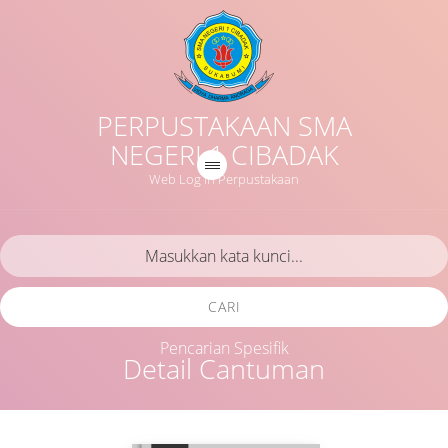
PERPUSTAKAAN SMA
NEGERI 1 CIBADAK
Web Log in Perpustakaan
CARI
Pencarian Spesifik
Detail Cantuman