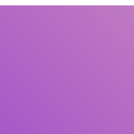
Judul
Pengarang
Subjek
ISBN/ISSN
Tipe Koleksi
Lokasi
GMD