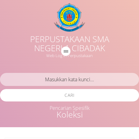
PERPUSTAKAAN SMA
NEGERI 1 CIBADAK
Web Log in Perpustakaan
CARI
Pencarian Spesifik
Koleksi