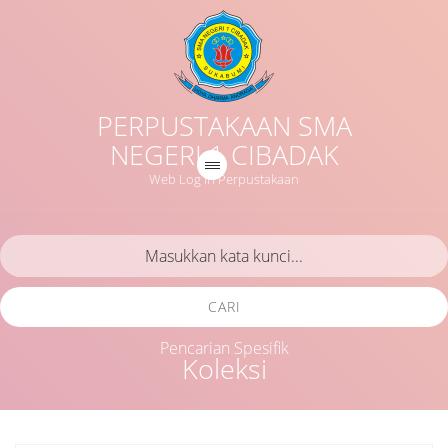
PERPUSTAKAAN SMA
NEGERI 1 CIBADAK
Web Log in Perpustakaan
CARI
Pencarian Spesifik
Koleksi