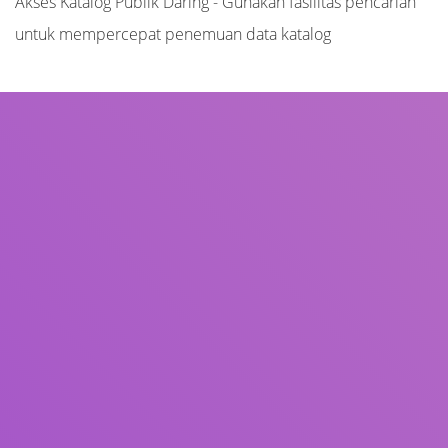
Akses Katalog Publik Daring - Gunakan fasilitas pencarian
untuk mempercepat penemuan data katalog
Judul
Pengarang
Subjek
ISBN/ISSN
Tipe Koleksi