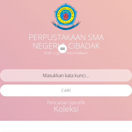
PERPUSTAKAAN SMA
NEGERI 1 CIBADAK
Web Log in Perpustakaan
CARI
Pencarian Spesifik
Koleksi