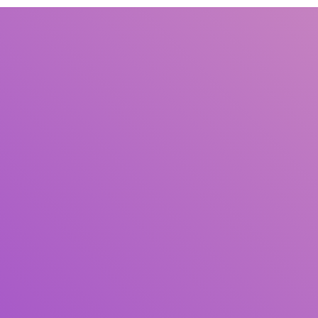
Judul
Pengarang
Subjek
ISBN/ISSN
Tipe Koleksi
Lokasi
GMD