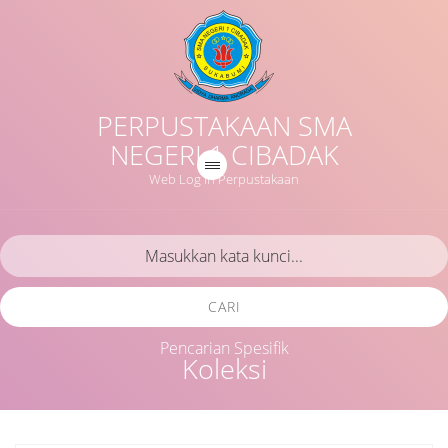
PERPUSTAKAAN SMA
NEGERI 1 CIBADAK
Web Log in Perpustakaan
CARI
Pencarian Spesifik
Koleksi