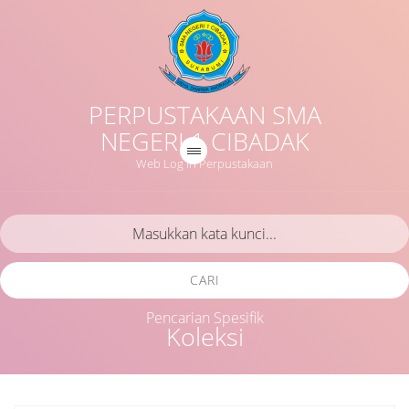
PERPUSTAKAAN SMA
NEGERI 1 CIBADAK
Web Log in Perpustakaan
CARI
Pencarian Spesifik
Koleksi