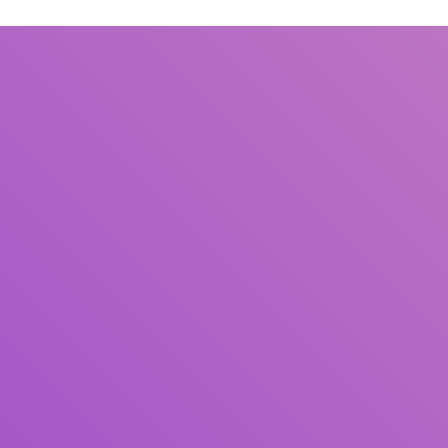
Judul
Pengarang
Subjek
ISBN/ISSN
Tipe Koleksi
Lokasi
GMD