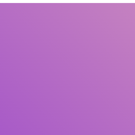
Judul
Pengarang
Subjek
ISBN/ISSN
Tipe Koleksi
Lokasi
GMD