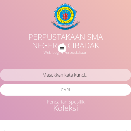
PERPUSTAKAAN SMA
NEGERI 1 CIBADAK
Web Log in Perpustakaan
CARI
Pencarian Spesifik
Koleksi