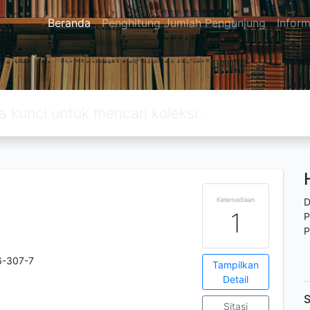
Beranda
Penghitung Jumlah Pengunjung
Inform
Ketersediaan
D
1
P
P
6-307-7
Tampilkan
Detail
S
Sitasi