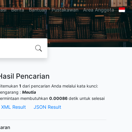
asi
Berita
Bantuan
Pustakawan
Area Anggota
Hasil Pencarian
itemukan
1
dari pencarian Anda melalui kata kunci:
engarang :
Meutia
ermintaan membutuhkan
0.00086
detik untuk selesai
XML Result
JSON Result
aran