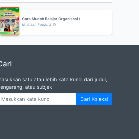
Cara Mudah Belajar Organisasi /
M. ihsan Fauzi, S.Si
Cari
asukkan satu atau lebih kata kunci dari judul,
engarang, atau subjek
Cari Koleksi