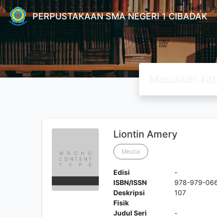
PERPUSTAKAAN SMA NEGERI 1 CIBADAK
Liontin Amery
Meutia
Edisi
-
ISBN/ISSN
978-979-06
Deskripsi
107
Fisik
Judul Seri
-