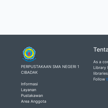
Tent
As a co
PERPUSTAKAAN SMA NEGERI 1
Library
CIBADAK
librarie
Follow
t
Informasi
Layanan
Pustakawan
Area Anggota