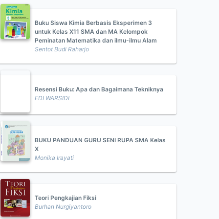
Buku Siswa Kimia Berbasis Eksperimen 3
untuk Kelas X11 SMA dan MA Kelompok
Peminatan Matematika dan ilmu-ilmu Alam
Sentot Budi Raharjo
Resensi Buku: Apa dan Bagaimana Tekniknya
EDI WARSIDI
BUKU PANDUAN GURU SENI RUPA SMA Kelas
X
Monika Irayati
Teori Pengkajian Fiksi
Burhan Nurgiyantoro