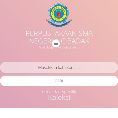
PERPUSTAKAAN SMA
NEGERI 1 CIBADAK
Web Log in Perpustakaan
CARI
Pencarian Spesifik
Koleksi