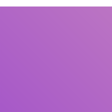
Judul
Pengarang
Subjek
ISBN/ISSN
Tipe Koleksi
Lokasi
GMD