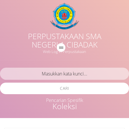
PERPUSTAKAAN SMA
NEGERI 1 CIBADAK
Web Log in Perpustakaan
CARI
Pencarian Spesifik
Koleksi