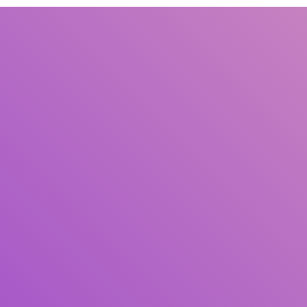
Judul
Pengarang
Subjek
ISBN/ISSN
Tipe Koleksi
Lokasi
GMD