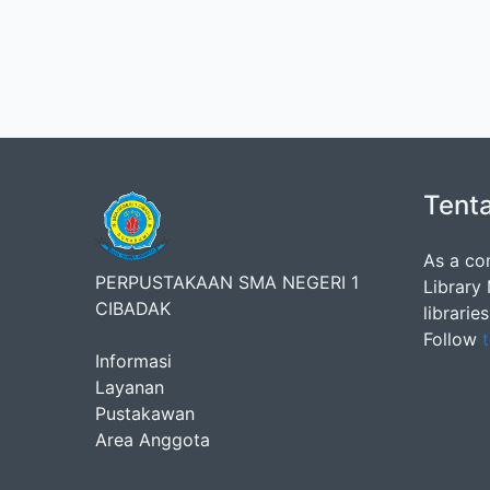
Tent
As a co
PERPUSTAKAAN SMA NEGERI 1
Library
CIBADAK
librarie
Follow
t
Informasi
Layanan
Pustakawan
Area Anggota