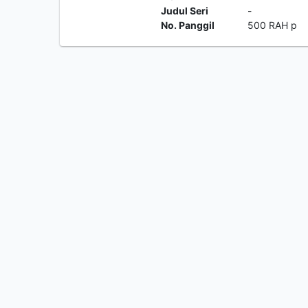
Judul Seri
-
No. Panggil
500 RAH p