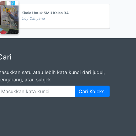
Kimia Untuk SMU Kelas 3A
Ucy Cahyana
Cari
asukkan satu atau lebih kata kunci dari judul,
engarang, atau subjek
Cari Koleksi