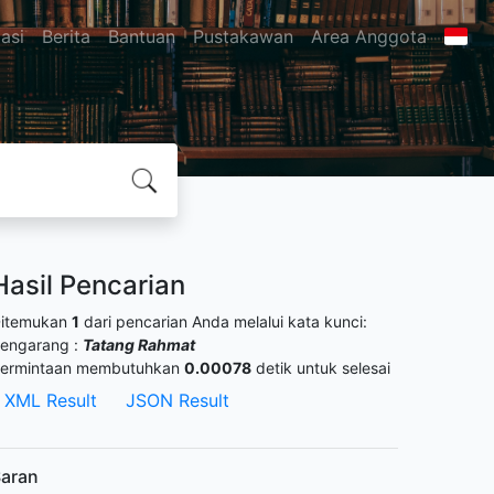
asi
Berita
Bantuan
Pustakawan
Area Anggota
Hasil Pencarian
itemukan
1
dari pencarian Anda melalui kata kunci:
engarang :
Tatang Rahmat
ermintaan membutuhkan
0.00078
detik untuk selesai
XML Result
JSON Result
aran