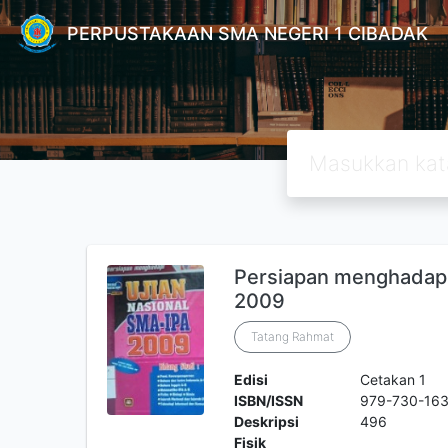
PERPUSTAKAAN SMA NEGERI 1 CIBADAK
Persiapan menghadapi 
2009
Tatang Rahmat
Edisi
Cetakan 1
ISBN/ISSN
979-730-163
Deskripsi
496
Fisik