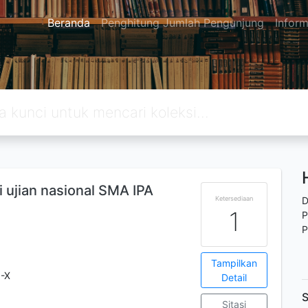
Beranda
Penghitung Jumlah Pengunjung
Inform
ujian nasional SMA IPA
Ketersediaan
D
1
P
P
Tampilkan
-X
Detail
S
Sitasi