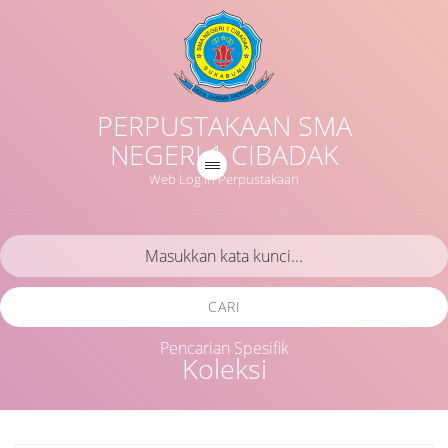
PERPUSTAKAAN SMA
NEGERI 1 CIBADAK
Web Log in Perpustakaan
CARI
Pencarian Spesifik
Koleksi