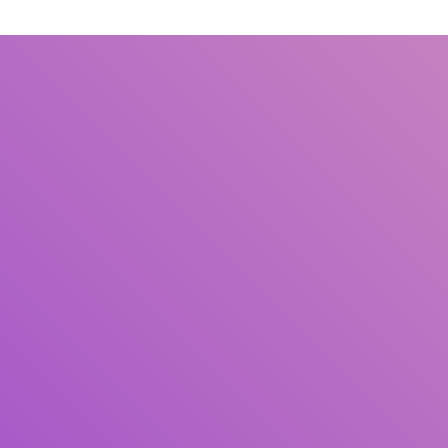
Judul
Pengarang
Subjek
ISBN/ISSN
Tipe Koleksi
Lokasi