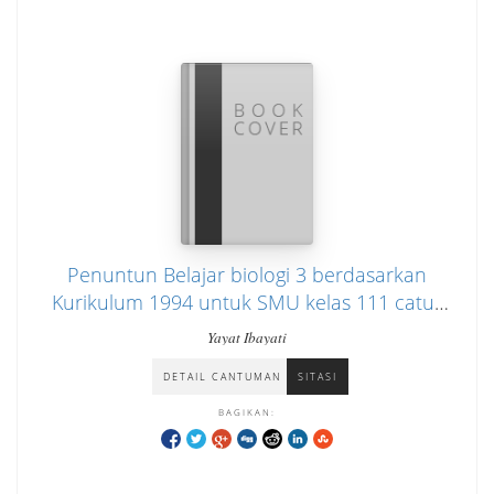
Penuntun Belajar biologi 3 berdasarkan
Kurikulum 1994 untuk SMU kelas 111 catur
wulan 1,2, dan 3
Yayat Ibayati
DETAIL CANTUMAN
SITASI
BAGIKAN: