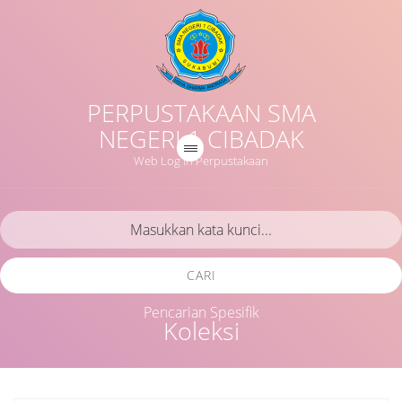
PERPUSTAKAAN SMA
NEGERI 1 CIBADAK
Web Log in Perpustakaan
CARI
Pencarian Spesifik
Koleksi