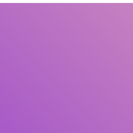
Judul
Pengarang
Subjek
ISBN/ISSN
Tipe Koleksi
Lokasi
GMD