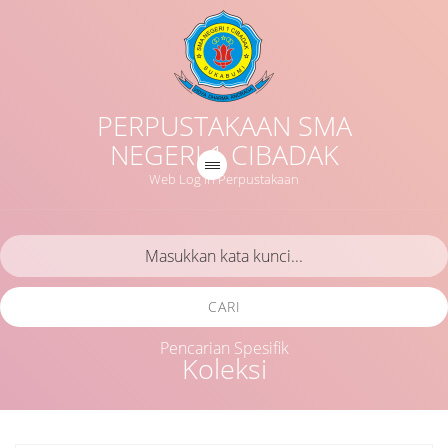
PERPUSTAKAAN SMA
NEGERI 1 CIBADAK
Web Log in Perpustakaan
CARI
Pencarian Spesifik
Koleksi